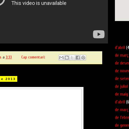
Veure ma
Arxiu del 
d’abril
(4
de març
s
a
3:33
Cap comentari:
de dese
de nove
de sete
de 2013
de juliol
de maig
d’abril
(6
de març
de febre
de gene