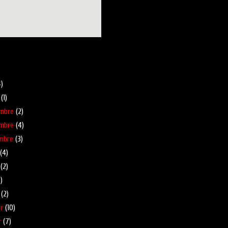
pa més gran
blog
)
(1)
mbre
(2)
mbre
(4)
mbre
(3)
(4)
(2)
)
(2)
r
(10)
r
(7)