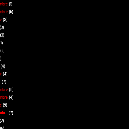
mbre
(1)
mbre
(6)
e
(8)
(3)
(3)
1)
(2)
)
(4)
r
(4)
r
(7)
mbre
(11)
mbre
(4)
e
(9)
mbre
(7)
(2)
(6)