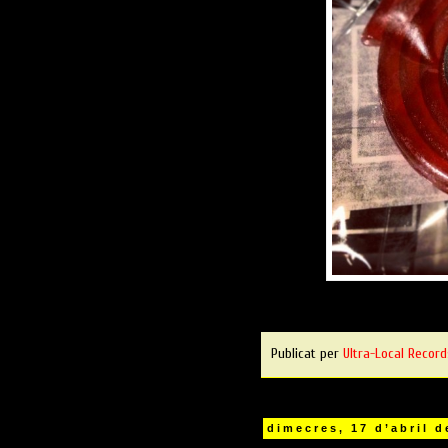
Publicat per
Ultra-Local Record
dimecres, 17 d’abril d