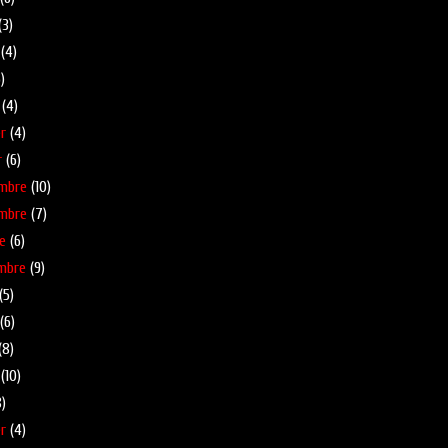
(3)
(4)
)
(4)
r
(4)
r
(6)
mbre
(10)
mbre
(7)
e
(6)
mbre
(9)
(5)
(6)
(8)
(10)
)
r
(4)