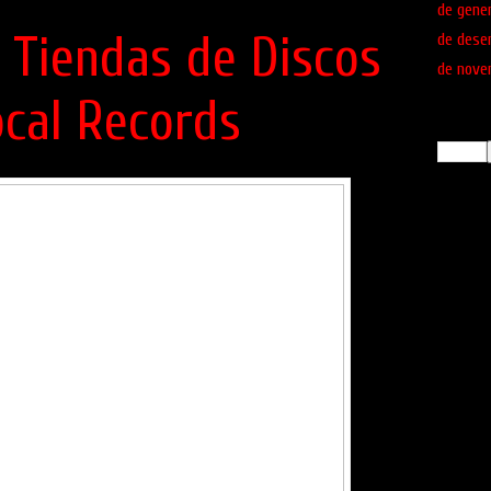
de gene
s Tiendas de Discos
de dese
de nove
ocal Records
Busca!