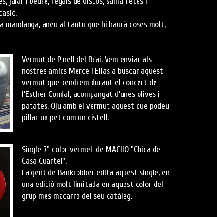
s, jalar i beure, regals de discos, samarretes i
casió.
a mandanga, aneu al tantu que hi haurà coses molt,
Vermut de Pinell del Brai. Vem enviar als
nostres amics Mercè i Elias a buscar aquest
vermut que pendrem durant el concert de
l'Esther Condal, acompanyat d'unes olives i
patates. Oju amb el vermut aquest que podeu
pillar un pet com un cistell.
Single 7" color vermell de MACHO "Chica de
Casa Cuartel".
La gent de Bankrobber edita aquest single, en
una edició molt limitada en aquest color del
grup més macarra del seu catàleg.