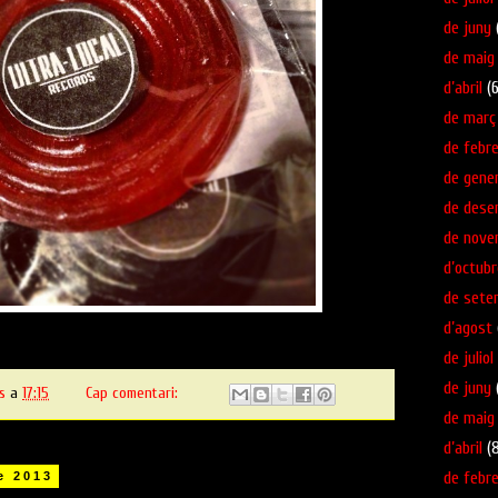
de juny
de maig
d’abril
(6
de març
de febre
de gene
de dese
de nove
d’octubr
de sete
d’agost
de juliol
de juny
s
a
17:15
Cap comentari:
de maig
d’abril
(8
de febre
e 2013