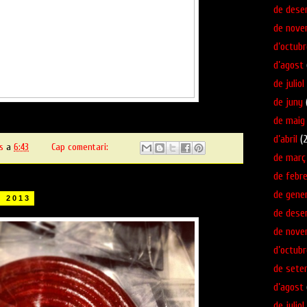
de dese
de nove
d’octubr
d’agost
de juliol
de juny
(
de maig
d’abril
(2
s
a
6:43
Cap comentari:
de març
de febre
de gene
e 2013
de dese
de nove
d’octubr
de sete
d’agost
de juliol