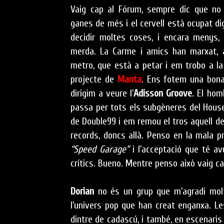
Vaig cap al Fórum, sempre dic que no
ganes de més i el cervell està ocupat di
decidir moltes coses, i encara menys,
merda. La Carme i amics han marxat, a
metro, que està a petar i em trobo a la
projecte de
Manta
. Ens fotem una bona
dirigim a veure l’
Adisson Groove
. El hom
passa per tots els subgèneres del House
de Double99 i em remou el tros aquell de
records, doncs allà. Penso en la mala 
“Speed Garage”
i l’acceptació que té av
crítics. Bueno. Mentre penso això vaig c
Dorian
no és un grup que m’agradi molt
l’univers pop que han creat enganxa. 
dintre de cadascú, i també, en escenaris 