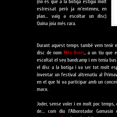
(no és que a la botiga estigui molt
estressat però ja m'enteneu, en
plan... vaig a escoltar un disc)
Quina joia més rara.
Durant aquest temps també vem tenir el
disc de nom
Més Brots
, a un tiu que 
escoltat el seu bandcamp i em tenia bast
el disc a la botiga i va ser tot molt e
inventar un festival altrenatiu al Prim
en el que hi va participar amb un conce
maco.
Joder, sense voler i en molt poc temps
de... com diu l'Alborotador Gomasio