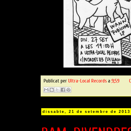
Publicat per
Ultra-Local Records
a
9:59
C
dissabte, 21 de setembre de 2013