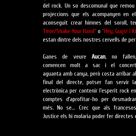
del rock. Un so descomunal que remou 
projeccions que els acompanyen en e
aconseguit crear himnes del soroll,
Time/Shake Your Hand”
o
“Hey, Guys! I 
estan dintre dels nostres cervells de per
Ganes de veure
Aucan
, no fallen
comencen molt a sac i el concer
aguanta amb canya, però costa arribar a
final del directe, potser fan servir l
electrònica per contenir l’esperit rock e
comptes d’aprofitar-ho per desmadra
més. No se... Crec que als franceso
Justice els hi molaria poder fer directes 