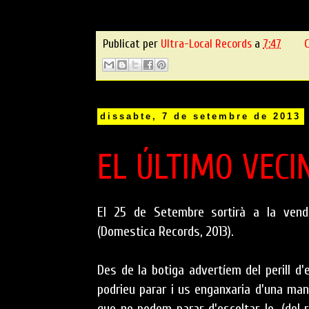
Publicat per
Ultra-Local Records
a
7:47
C
dissabte, 7 de setembre de 2013
EL ÚLTIMO VECI
El 25 de Setembre sortirà a la vend
(Domestica Records, 2013).
Des de la botiga advertíem del perill d'
podrieu parar i us enganxaria d'una ma
que no podem parar d'escoltar-lo. (del r