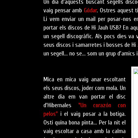
Un dia d'aquests buscant segells discog
vaig pensar amb
Gúdar
. Ostres aquest t
Li vem enviar un mail per posar-nos en
portar els discos de Hi Jauh USB? En a
un segell discogràfic. Als pocs dies va 
seus discos i samarretes i bosses de Hi
un segell... no se... som un grup d'amics 
Mica en mica vaig anar escoltant
els seus discos, joder com mola. Un
altre dia em van portar el disc
d'Hibernales
"Un corazón con
pelos"
i el vaig posar a la botiga.
Osti quina bona pinta... Per la nit el
vaig escoltar a casa amb la calma