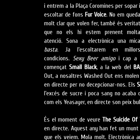
i entrem a la Plaça Coromines per sopar 
escoltar de fons
Fur Voice
. No em qued
molt clar que volen fer, també és verita
que no els hi estem prenent molt
atenció. Sona a electrònica una mic
basta
. Ja l’escoltarem en millor
condicions.
Sexy Beer
amigo
i cap a l
començat
Small Black
, a la web del
B
Out, a nosaltres Washed Out ens molen 
en directe per no decepcionar-nos. Els
S
l’excés de sucre i poca sang no acaba d
com els Yeasayer, en directe son peix bull
És el moment de veure
The Suicide Of
en directe. Aquest any han fet un munt 
que els veiem. Mola molt. Electrònica a