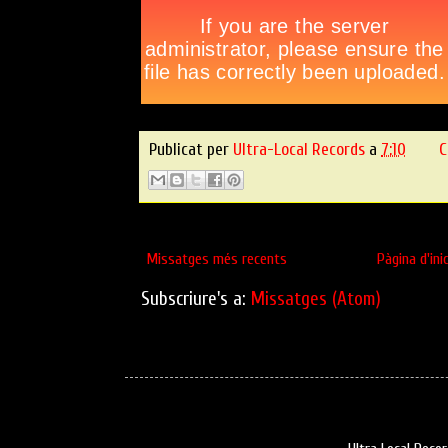
Publicat per
Ultra-Local Records
a
7:10
C
Missatges més recents
Pàgina d'inic
Subscriure's a:
Missatges (Atom)