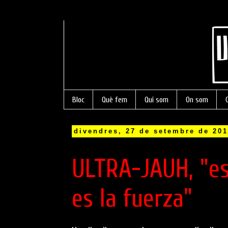
Bloc
Què fem
Qui som
On som
divendres, 27 de setembre de 20
ULTRA-JAUH, "es
es la fuerza"