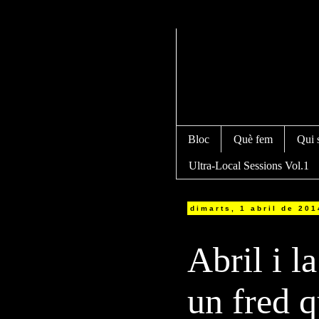
Bloc
Què fem
Qui 
Ultra-Local Sessions Vol.1
dimarts, 1 abril de 201
Abril i 
un fred q