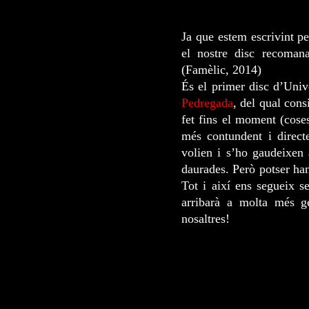
Ja que estem escrivint p
el nostre disc recomana
(Famèlic, 2014)
És el primer disc d’Univ
Pedregada
, del qual con
fet fins el moment (coses
més contundent i direct
volien i s’ho gaudeixen 
daurades. Però potser ha
Tot i així ens segueix s
arribarà a molta més ge
nosaltres!