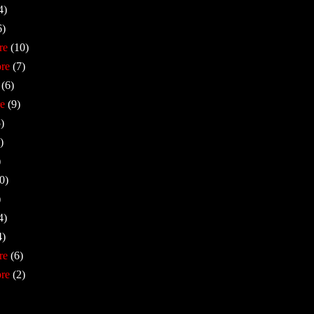
4)
6)
re
(10)
re
(7)
(6)
e
(9)
)
)
)
0)
)
4)
4)
re
(6)
re
(2)