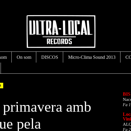
som
On som
DISCOS
Micro-Clima Sound 2013
C
4
La meva l
BIS 
Nace
la primavera amb
Fa 1
Loc
ue pela
Vini
ALQ
Fa 2