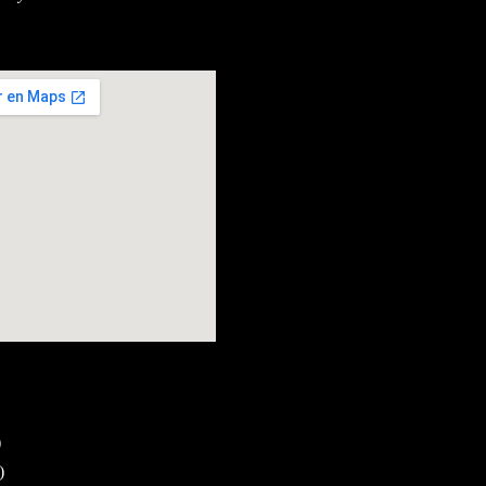
13, Barcelona
pa més gran
bloc
)
)