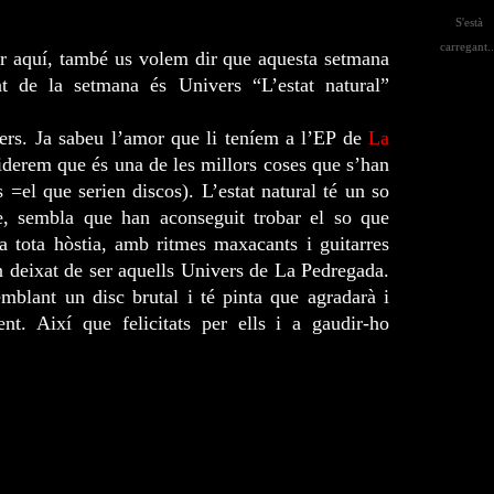
S'està
carregant..
er aquí, també us volem dir que aquesta setmana
t de la setmana és Univers “L’estat natural”
ers. Ja sabeu l’amor que li teníem a l’EP de
La
siderem que és una de les millors coses que s’han
 =el que serien discos). L’estat natural té un so
e, sembla que han aconseguit trobar el so que
a tota hòstia, amb ritmes maxacants i guitarres
n deixat de ser aquells Univers de La Pedregada.
emblant un disc brutal i té pinta que agradarà i
nt. Així que felicitats per ells i a gaudir-ho