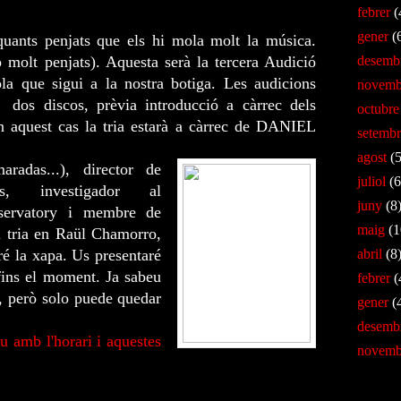
febrer
(
gener
(
uants penjats que els hi mola molt la música.
desemb
 molt penjats). Aquesta serà la tercera Audició
la que sigui a la nostra botiga. Les audicions
novemb
r dos discos, prèvia introducció a càrrec dels
octubre
En aquest cas la tria estarà a càrrec de DANIEL
setembr
agost
(5
aradas...), director de
juliol
(6
as, investigador al
juny
(8
bservatory i membre de
maig
(1
l tria en Raül Chamorro,
abril
(8
ré la xapa. Us presentaré
fins el moment. Ja sabeu
febrer
(
s, però solo puede quedar
gener
(
desemb
u amb l'horari i aquestes
novemb
Busca!