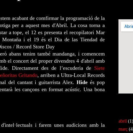
Pujades 1
stem acabant de comfirmar la programació de la
otiga per a aquest mes d'Abril. La cosa torna a
star a tope, el 12 es presenta el recopilatori Mar
 Montaña i el 19 és el Dia de las Tiendad de
iscos / Record Store Day
erò abans tenim també mandanga, i comencem
mb el concert del proper divendres 4 d'abril amb
ide. Directament des de l’escuderia de
Siete
eñoritas Gritando
, arriben a Ultra-Local Records
nal del cantant i guitarrista Alex.
Hide
és pop
entarà les cançons en format acústic. Una bona
Veure ma
Arxiu del 
abril
(1
d'intel·lectuals i farem unes audicions amb la
març
(4