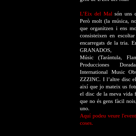
L’Eix del Mal
són uns q
Però molt (la música, no
que organitzen i ens mo
consisteixen en escolta
encarregats de la tria. 
GRANADOS,
Músic (Tarántula, Flam
Producciones Dorad
International Music O
ZZZINC. I l’altre disc e
així que jo mateix us fot
el disc de la meva vida 
que no és gens fàcil noi
uno.
Aquí podeu veure l'event
coses.