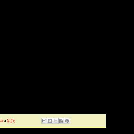
ds
a
9.49