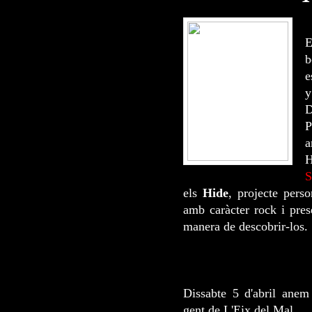
E
b
e
y
D
P
a
H
S
els
Hide
, projecte perso
amb caràcter rock i pres
manera de descobrir-los.
Dissabte 5 d'abril anem 
gent de L'Eix del Mal.