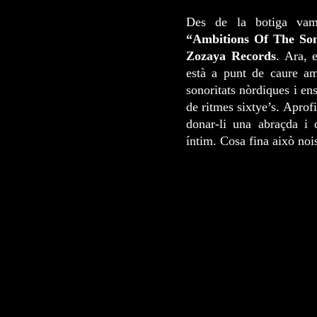
Des de la botiga vam
“Ambitions Of The So
Zozaya Records
. Ara, 
està a punt de caure am
sonoritats nòrdiques i e
de ritmes sixtye’s. Aprofit
donar-li una abraçda i 
íntim. Cosa fina això noi