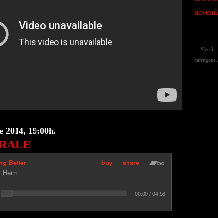
novemb
Busca!
S'està
carregant..
e 2014, 19:00h.
RALE