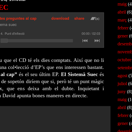
maig
(4
EC
abril
(6
març
(4
febrer
(
gener
(
desemb
novemb
octubre
u que el CD té els dies comptats. Així que no li
una col•lecció d’EP’s que ens interessen bastant.
setembr
al cap”
és el seu últim EP.
El Sistemä Suec
és
agost
(5
 de sopetón diríem que si, però té un punt màgic
juliol
(6
ix, que ens deixa amb el dubte. Inquietant i
juny
(8
en David apunta bones maneres en directe.
maig
(1
abril
(8
febrer
(
gener
(
desemb