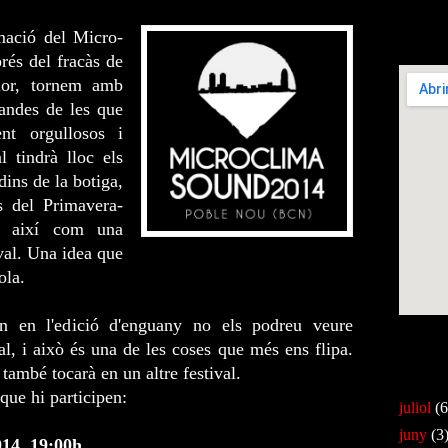
mació del Micro-
Pujades 1
és del fracàs de
rior, tornem amb
andes de les que
nt orgullosos i
l tindrà lloc els
dins de la botiga,
s del Primavera-
os així com una
ival. Una idea que
mola.
en en l'edició d'enguany no els podreu veure
Veure ma
val, i això és una de les coses que més ens flipa.
ambé tocarà en un altre festival.
Arxiu del 
que hi participen:
juliol
(6
juny
(3
14, 19:00h.