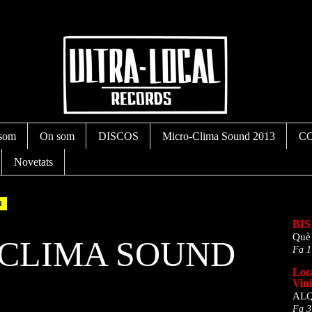
som
On som
DISCOS
Micro-Clima Sound 2013
C
Novetats
4
La meva l
BIS 
Què 
CLIMA SOUND
Fa 1
Loc
Vini
ALQ
Fa 3