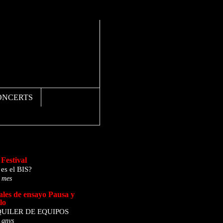
ONCERTS
lista de blocs
Festival
es el BIS?
 mes
ales de ensayo Pausa y
lo
UILER DE EQUIPOS
 anys