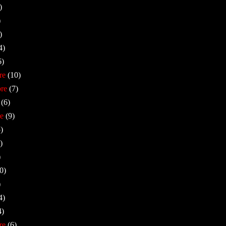
)
)
)
4)
6)
re
(10)
re
(7)
(6)
e
(9)
)
)
)
0)
)
4)
4)
re
(6)