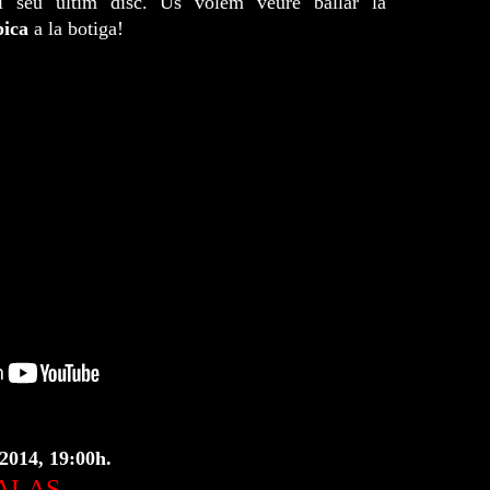
l seu últim disc. Us volem veure ballar la
pica
a la botiga!
2014, 19:00h.
SALAS