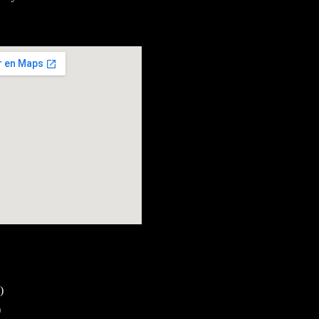
13, Barcelona
pa més gran
bloc
)
)