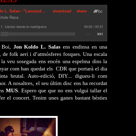
t Boi,
Jon Koldo L. Salas
ens endinsa en una
 de folk aeri i d’atmósferes fosques. Una escala
i la veu sosegada ens encén una espelma dins la
nyar com han quedat els CDR que portarà el dia
inta brutal. Auto-edició, DIY... digueu-li com
r. A nosaltres, el seu últim disc ens ha recordat
ans
MUS
. Espero que que no ens vulgui tallar el
fer el concert. Tenim unes ganes bastant bèsties