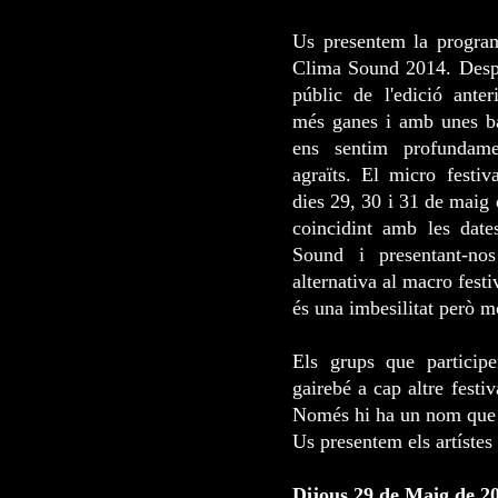
Us presentem la progra
Clima Sound 2014. Despr
públic de l'edició ante
més ganes i amb unes b
ens sentim profundame
agraïts. El micro festiva
dies 29, 30 i 31 de maig 
coincidint amb les date
Sound i presentant-n
alternativa al macro fest
és una imbesilitat però 
Els grups que particip
gairebé a cap altre festi
Només hi ha un nom que t
Us presentem els artístes 
Dijous 29 de Maig de 20