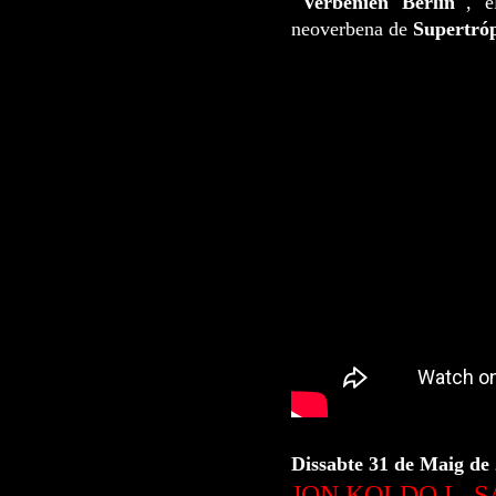
"Verbenien Berlin"
, e
neoverbena de
Supertró
Dissabte 31 de Maig de 
JON KOLDO L. 