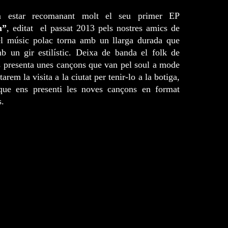
 estar recomanant molt el seu primer EP
n”
, editat el passat 2013 pels nostres amics de
el músic polac torna amb un llarga durada que
b un gir estilístic. Deixa de banda el folk de
ns presenta unes cançons que van pel soul a mode
arem la visita a la ciutat per tenir-lo a la botiga,
que ens presenti les noves cançons en format
s.