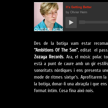
Des de la botiga vam estar recoma
“Ambitions Of The Son”
, editat el pas
Zozaya Records
. Ara, el músic polac t
està a punt de caure amb un gir estilís
sonoritats nòrdiques i ens presenta un
mode de ritmes sixtye’s. Aprofitarem la v
la botiga, donar-li una abraçda i que en
format íntim. Cosa fina això nois.