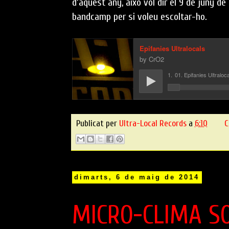
d'aquest any, aixó vol dir el 9 de juny de
bandcamp per si voleu escoltar-ho.
Publicat per
Ultra-Local Records
a
6:10
C
dimarts, 6 de maig de 2014
MICRO-CLIMA S