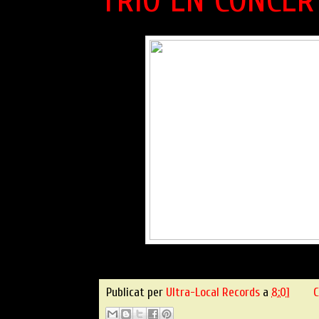
Publicat per
Ultra-Local Records
a
8:01
C