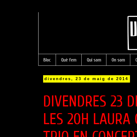
Bloc
Què fem
Qui som
On som
divendres, 23 de maig de 2014
DIVENDRES 23 D
LES 20H LAURA
TRIO EN CONCER