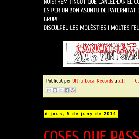
NOIS! HEM TINGUT QUE CANCEL·LAR EL 
ÉS PER UN BON ASUNTU DE PATERNITAT 
GRUP!
DISCULPEU LES MOLÈSTIES I MOLTES FEL
Publicat per
Ultra-Local Records
a
7:11
C
dijous, 5 de juny de 2014
COSES QUE PASS