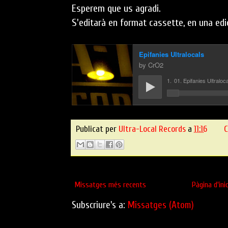
Esperem que us agradi.
S'editarà en format cassette, en una edic
Publicat per
Ultra-Local Records
a
11:16
C
Missatges més recents
Pàgina d'inic
Subscriure's a:
Missatges (Atom)