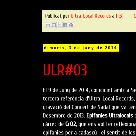
Publicat per
Ultra-Local Records
a
11:31
C
dimarts, 3 de juny de 2014
ULR#03
El 9 de Juny de 2014, coincidint amb la S
tercera referència d'Ultra-Local Records, 
gravació del Concert de Nadal que va tenir
Desembre de 2013.
Epifanies Ultralocals
é
càrrec de
CrO2
, que ens vol fer reflexion
epifanies per a cadascú i el sentit de le