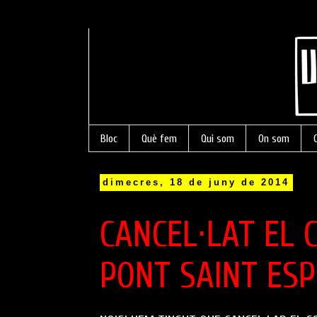
Bloc
Què fem
Qui som
On som
dimecres, 18 de juny de 2014
CANCEL·LAT EL 
PONT SAINT ESP