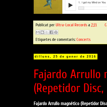
Publicat per
Ultra-Local Records
a
7:13
C
Etiquetes de comentaris:
Concerts
dilluns, 25 de gener de 2016
Fajardo Arrullo
(Repetidor Disc, 
Fajardo Arrullo magnético (Repetidor Disc