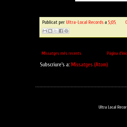
Publicat per
Ultra-Local Records
a
5:05
Missatges més recents
Pàgina d'inic
Subscriure's a:
Missatges (Atom)
Ultra Local Reco