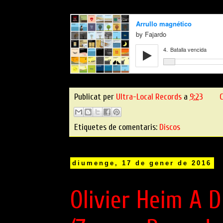
Publicat per
Ultra-Local Records
a
9:23
C
Etiquetes de comentaris:
Discos
diumenge, 17 de gener de 2016
Olivier Heim A D