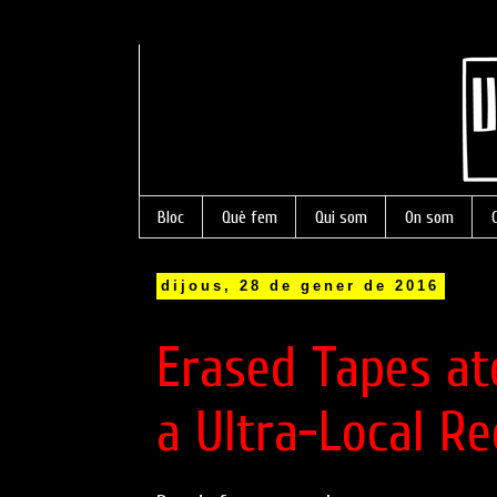
Bloc
Què fem
Qui som
On som
dijous, 28 de gener de 2016
Erased Tapes at
a Ultra-Local R