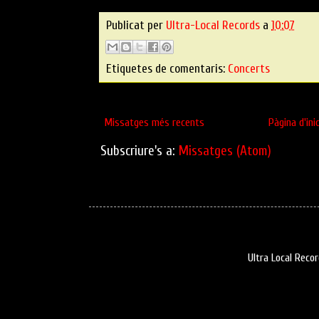
Publicat per
Ultra-Local Records
a
10:07
Etiquetes de comentaris:
Concerts
Missatges més recents
Pàgina d'inic
Subscriure's a:
Missatges (Atom)
Ultra Local Reco