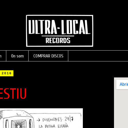
m
On som
COMPRAR DISCOS
e 2016
Pujades 1
ESTIU