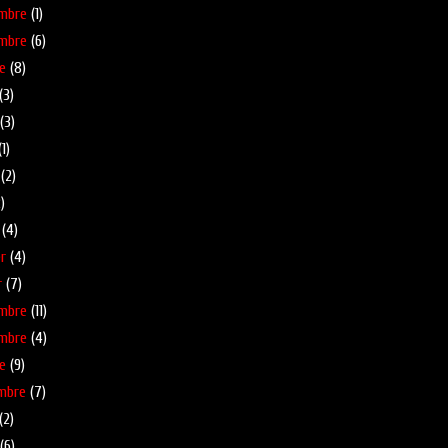
mbre
(1)
mbre
(6)
e
(8)
(3)
(3)
1)
(2)
)
(4)
r
(4)
r
(7)
mbre
(11)
mbre
(4)
e
(9)
mbre
(7)
(2)
(6)