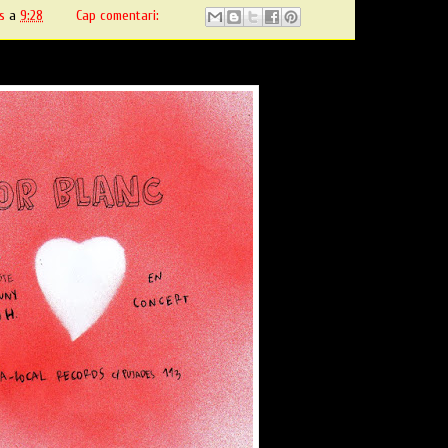
s
a
9:28
Cap comentari: