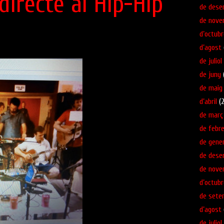
irecte al Hip​-​Hip
de dese
de nove
d’octubr
d’agost
de juliol
de juny
(
de maig
d’abril
(2
de març
de febre
de gene
de dese
de nove
d’octubr
de sete
d’agost
de juliol