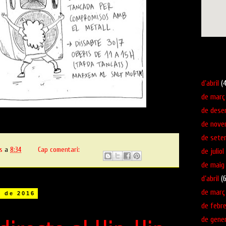
Veure ma
Arxiu del 
d’abril
(4
de març
de dese
de nove
de sete
s
a
8:34
Cap comentari:
de juliol
de maig
d’abril
(6
de març
l de 2016
de febre
de gene