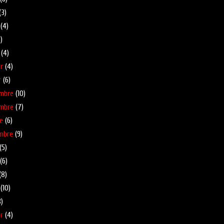
(3)
(4)
)
(4)
r
(4)
r
(6)
mbre
(10)
mbre
(7)
e
(6)
mbre
(9)
(5)
(6)
(8)
(10)
)
r
(4)