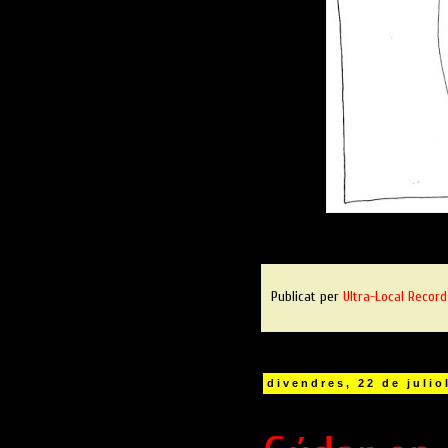
Publicat per
Ultra-Local Record
divendres, 22 de julio