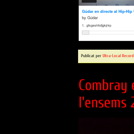
Publicat per
Ultra-Local Record
Combray e
l'ensems 