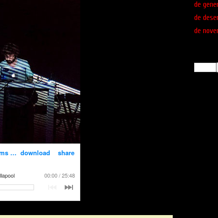
de gene
de dese
de nove
Busca!