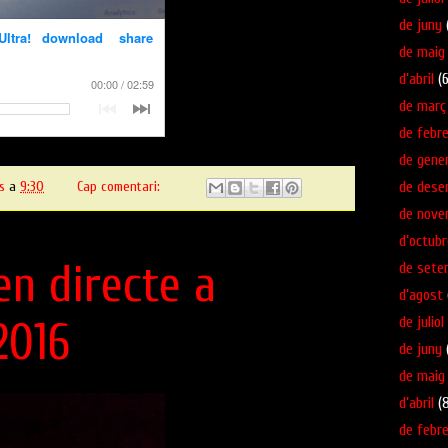
de juny
de maig
d’abril
(6
de març
de febre
de gene
de dese
s
a
9:30
Cap comentari:
de nove
d’octubr
n directe a
de sete
d’agost
de juliol
2016
de juny
de maig
d’abril
(8
de febre