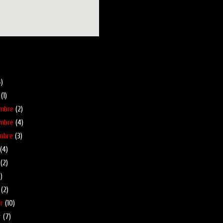
pa més gran
blog
)
(1)
mbre
(2)
mbre
(4)
mbre
(3)
(4)
(2)
)
(2)
r
(10)
r
(7)