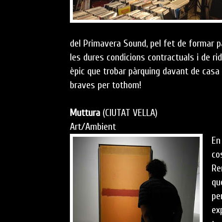
del Primavera Sound, pel fet de formar p
les dures condicions contractuals i de ri
èpic que trobar pàrquing davant de casa a
braves per tothom!
Muttura
(CIUTAT VELLA)
Art/Ambient
En
co
Re
qu
pe
ex