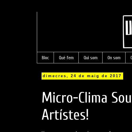
Bloc
Què fem
Qui som
On som
dimecres, 24 de maig de 2017
Micro-Clima Sou
Artístes!