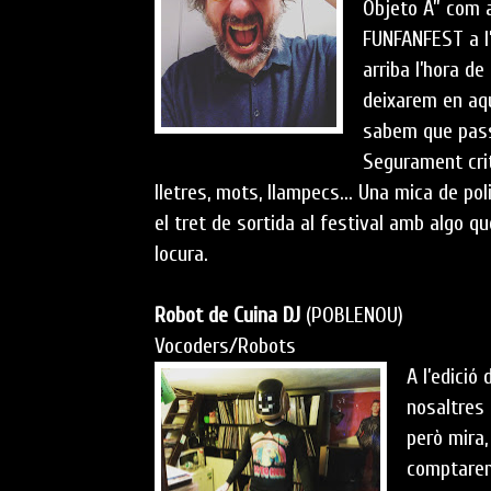
Objeto A” com a
FUNFANFEST a l’
arriba l’hora de
deixarem en aqu
sabem que pass
Segurament crit
lletres, mots, llampecs... Una mica de pol
el tret de sortida al festival amb algo qu
locura.
Robot de Cuina DJ
(POBLENOU)
Vocoders/Robots
A l’edició
nosaltres
però mira,
comptarem