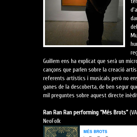
te
d'
da
de
Mu
hu
reg
Guillem ens ha explicat que serà un mic
cançons que parlen sobre la creació artí
referents artístics i musicals però no 
ganes de la descoberta, de ben segur que
mil preguntes sobre aquest directe inèdi
Ran Ran Ran performing “Més Brots”
(VA
NeoFolk