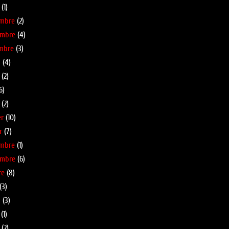
(1)
embre
(2)
embre
(4)
mbre
(3)
l
(4)
(2)
6)
(2)
er
(10)
r
(7)
embre
(1)
embre
(6)
re
(8)
(3)
l
(3)
(1)
(2)