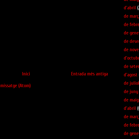
d’abril
(
de març
de febr
de gene
de des
de nov
d’octub
de sete
Inici
Entrada més antiga
d’agost
de julio
 missatge (Atom)
de juny
de maig
d’abril
(
de març
de febr
de gene