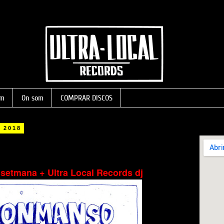
om
On som
COMPRAR DISCOS
e 2018
Pujades 1
 setmana + Ultra Local Records dj