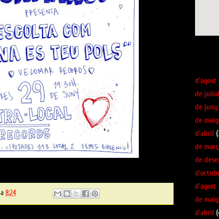
Veure ma
Arxiu del 
d’agost
de julio
de juny
de maig
d’abril
(
de març
de des
d’octub
d’agost
a
8:24
de maig
d’abril
(