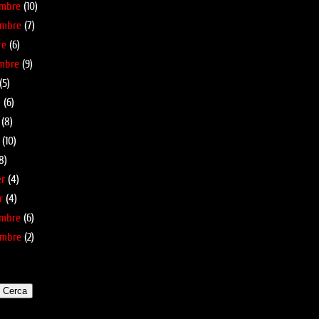
embre
(10)
embre
(7)
re
(6)
mbre
(9)
(5)
l
(6)
(8)
(10)
8)
er
(4)
r
(4)
embre
(6)
embre
(2)