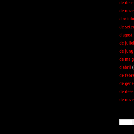
de des
de nov
d’octub
de sete
d’agost
de julio
de juny
de maig
d’abril
(
de febr
de gene
de des
de nov
Busca!