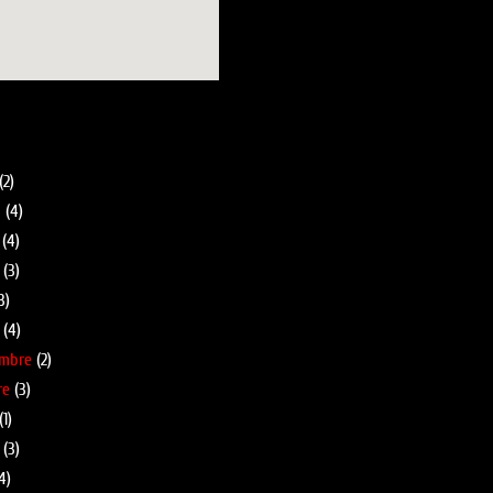
pa més gran
blog
(2)
l
(4)
(4)
(3)
3)
(4)
embre
(2)
re
(3)
(1)
(3)
4)