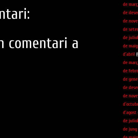
de març
tari:
de des
de nov
de sete
n comentari a
de julio
de maig
d’abril
(
de març
de febr
de gene
de des
de nov
d’octub
d’agost
de julio
de juny
de maig