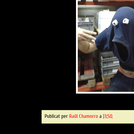
Publicat per
Raül Chamorro
a
13:50