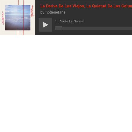
La Deriva De Los Viejos, La Quietud De Los Colu
notienefans
1.
Nadie Es Normal