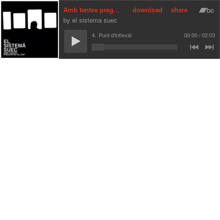
Amb tantes preguntes al cap
download
share
el sistema suec
4.
Punt d'inflexió
00:00
02:03