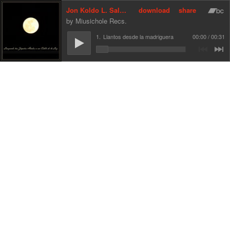
Jon Koldo L. Salas - "Lanzando tus zapatos atados a un cable de la luz" (2013)- MH018
download
share
Miusichole Recs.
1.
Llantos desde la madriguera
00:00
00:31