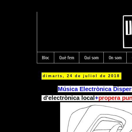
Bloc
Què fem
Qui som
On som
dimarts, 24 de juliol de 2018
Música Electrònica
Disper
d'electrònica
local
+
propera pun